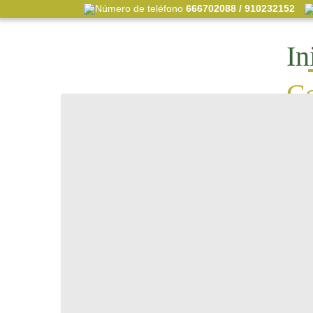
666702088 / 910232152
In
Co