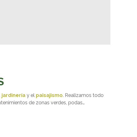
S
a
jardinería
y el
paisajismo
. Realizamos todo
mantenimientos de zonas verdes, podas…