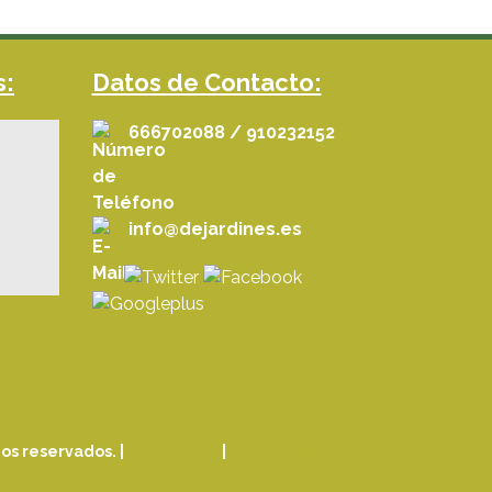
s:
Datos de Contacto:
666702088 / 910232152
info@dejardines.es
os reservados. |
Aviso Legal
|
Política de Cookies