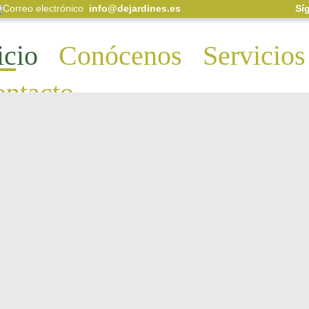
info@dejardines.es
Sí
icio
Conócenos
Servicios
ntacto