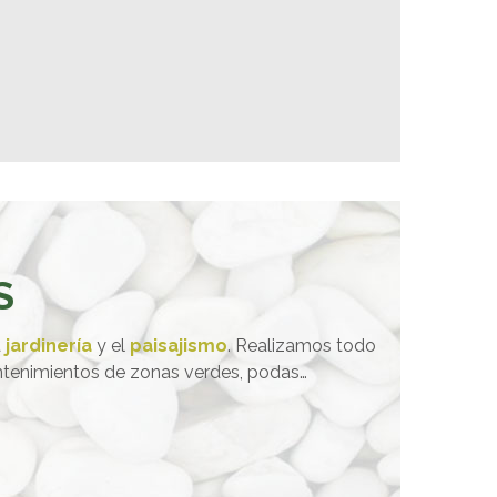
S
a
jardinería
y el
paisajismo
. Realizamos todo
mantenimientos de zonas verdes, podas…