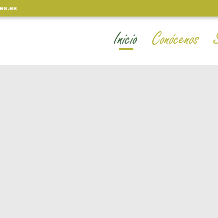
es.es
Inicio
Conócenos