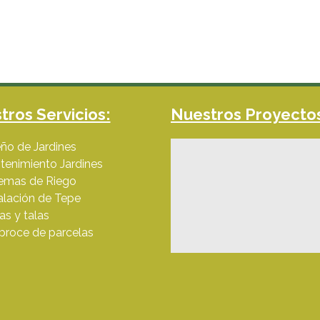
tros Servicios:
Nuestros Proyecto
ño de Jardines
tenimiento Jardines
temas de Riego
alación de Tepe
s y talas
broce de parcelas