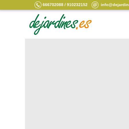
666702088 / 910232152
info@dejardin