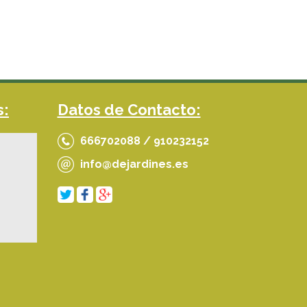
s:
Datos de Contacto:
666702088 / 910232152
info@dejardines.es