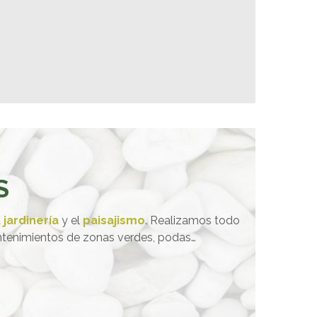
S
a
jardinería
y el
paisajismo
. Realizamos todo
mantenimientos de zonas verdes, podas…