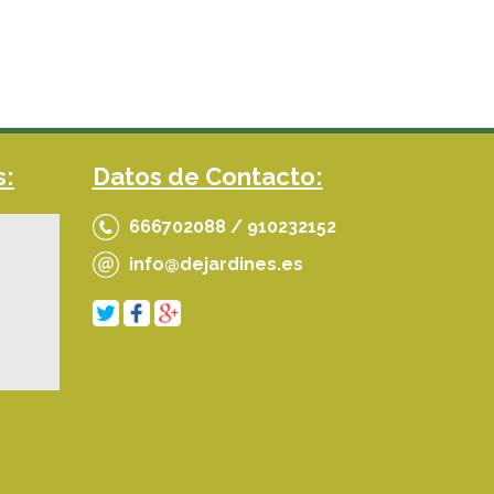
s:
Datos de Contacto:
666702088 / 910232152
info@dejardines.es