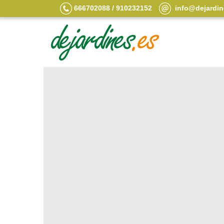
666702088 / 910232152
info@dejardin