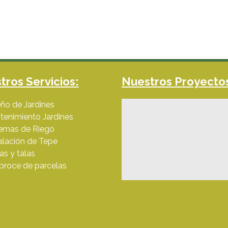
tros Servicios:
Nuestros Proyecto
ño de Jardines
tenimiento Jardines
temas de Riego
alación de Tepe
s y talas
broce de parcelas