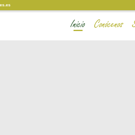
es.es
Inicio
Conócenos